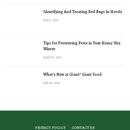
Identifying And Treating Bed Bugs In Hotels
May 2, 2023
Tips for Preventing Pests in Your Home This
Winter
April 28, 2023
What’s New at Giant? Giant Food
July 26, 2022
PRIVACY POLICY
CONTACT US