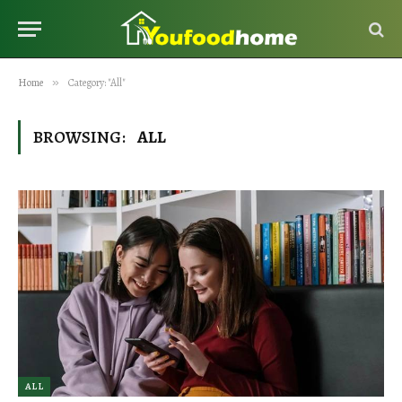
Home
»
Category: "All"
BROWSING:
ALL
ALL