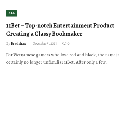
ALL
11Bet – Top-notch Entertainment Product
Creating a Classy Bookmaker
By
Bradshaw
November 5, 2023
0
For Vietnamese gamers who love red and black, the name is
certainly no longer unfamiliar 11Bet. After only a few…