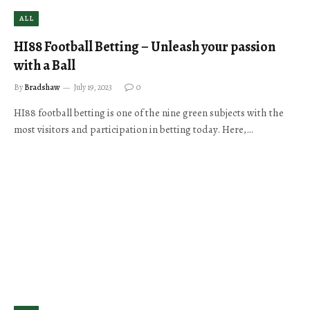
ALL
HI88 Football Betting – Unleash your passion
with a Ball
By
Bradshaw
July 19, 2023
0
HI88 football betting is one of the nine green subjects with the
most visitors and participation in betting today. Here,…